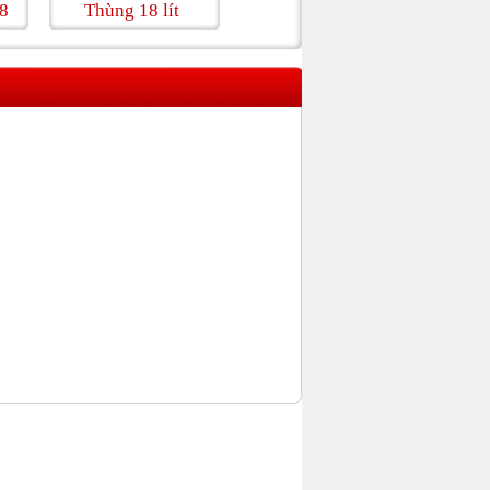
Thùng 18 lít
Cần Xế Trung
Thùng Gạo