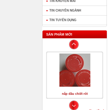
TIN KHUYẾN MÃI
TIN CHUYÊN NGÀNH
TIN TUYỂN DỤNG
SẢN PHẨM MỚI
Can Nhựa Vuông 20L
nắp dầu chiết rót