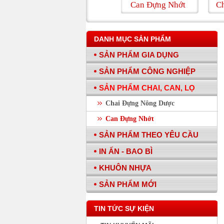
Khuôn Ghế
Can Đựng Nhớt
Chai N
DANH MỤC SẢN PHẨM
SẢN PHẨM GIA DỤNG
SẢN PHẨM CÔNG NGHIỆP
SẢN PHẨM CHAI, CAN, LỌ
Chai Đựng Nông Dược
Can Đựng Nhớt
SẢN PHẨM THEO YÊU CẦU
IN ẤN - BAO BÌ
KHUÔN NHỰA
SẢN PHẨM MỚI
TIN TỨC SỰ KIỆN