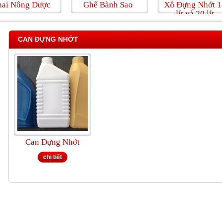
ông Dược
Ghế Bành Sao
Xô Đựng Nhớt 18
lít và 20 lít
CAN ĐỰNG NHỚT
Can Đựng Nhớt
chi tiết