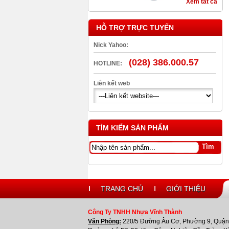
Xem tất cả
HỖ TRỢ TRỰC TUYẾN
Nick Yahoo:
Can Nhựa Vuông 20L
(028) 386.000.57
HOTLINE:
Liên kết web
TÌM KIẾM SẢN PHẨM
nắp dầu chiết rót
TRANG CHỦ
GIỚI THIỆU
Công Ty TNHH Nhựa Vĩnh Thành
Văn Phòng:
220/5 Đường Âu Cơ, Phường 9, Quận 