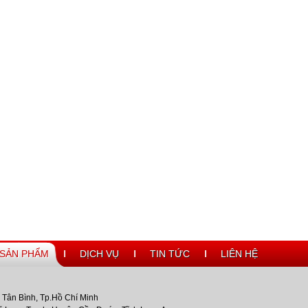
SẢN PHẨM
DỊCH VỤ
TIN TỨC
LIÊN HỆ
Tân Bình, Tp.Hồ Chí Minh